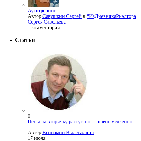
Аутотренинг
Автор
Савушкин Сергей
в
#ИзДневникаРиэлтора
Сергея Савельева
1 комментарий
Статьи
0
Цены на вторичку растут, но … очень медленно
Автор
Вениамин Вылегжанин
17 июля