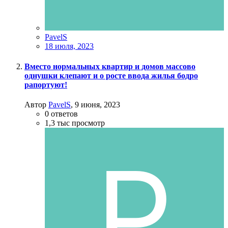
PavelS
18 июля, 2023
Вместо нормальных квартир и домов массово
однушки клепают и о росте ввода жилья бодро
рапортуют!
Автор
PavelS
,
9 июня, 2023
0
ответов
1,3 тыс
просмотр