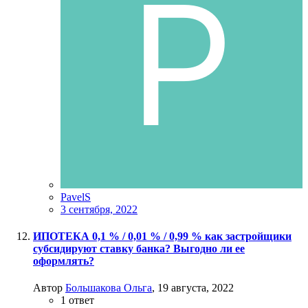
PavelS
3 сентября, 2022
ИПОТЕКА 0,1 % / 0,01 % / 0,99 % как застройщики
субсидируют ставку банка? Выгодно ли ее
оформлять?
Автор
Большакова Ольга
,
19 августа, 2022
1
ответ