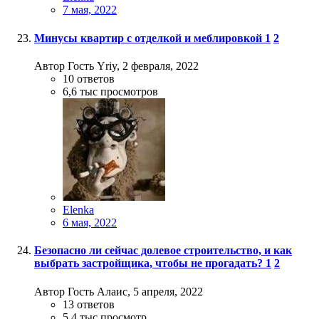
7 мая, 2022
Минусы квартир с отделкой и меблировкой
1
2
Автор Гость Yriy,
2 февраля, 2022
10
ответов
6,6 тыс
просмотров
Elenka
6 мая, 2022
Безопасно ли сейчас долевое строительство, и как
выбрать застройщика, чтобы не прогадать?
1
2
Автор Гость Алаис,
5 апреля, 2022
13
ответов
5,4 тыс
просмотр