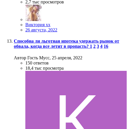
2,7 тыс
просмотров
Виктория хх
26 августа, 2022
Способна ли льготная ипотека удержать рынок от
обвала, когда все летит в пропасть?
1
2
3
4
16
Автор Гость Мусс,
25 апреля, 2022
150
ответов
18,4 тыс
просмотра