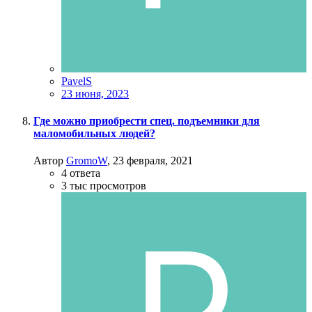
PavelS
23 июня, 2023
Где можно приобрести спец. подъемники для
маломобильных людей?
Автор
GromoW
,
23 февраля, 2021
4
ответа
3 тыс
просмотров