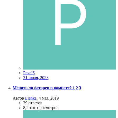
PavelS
31 июля, 2023
Менять ли батареи в комнате?
1
2
3
Автор
Elenka
,
4 мая, 2019
29
ответов
8,2 тыс
просмотров