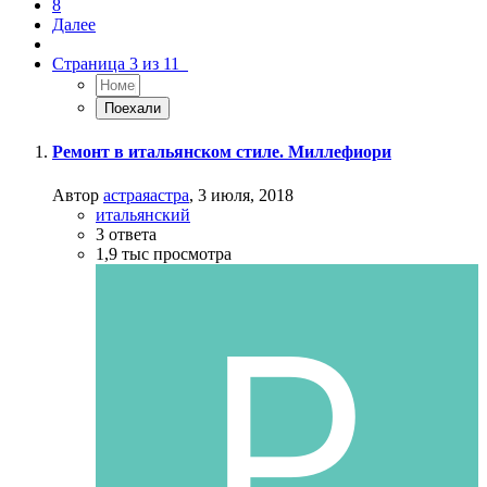
8
Далее
Страница 3 из 11
Ремонт в итальянском стиле. Миллефиори
Автор
астраяастра
,
3 июля, 2018
итальянский
3
ответа
1,9 тыс
просмотра