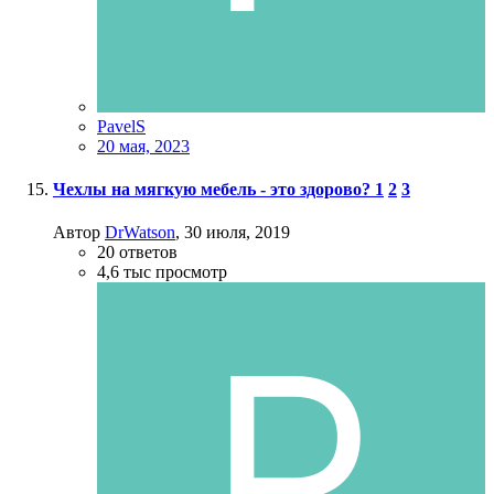
PavelS
20 мая, 2023
Чехлы на мягкую мебель - это здорово?
1
2
3
Автор
DrWatson
,
30 июля, 2019
20
ответов
4,6 тыс
просмотр