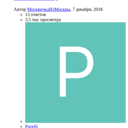
Автор
МосквичкаИзМосквы
,
7 декабря, 2018
13
ответов
3,5 тыс
просмотра
PavelS