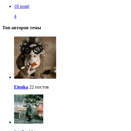
18 нояб
4
Топ авторов темы
Elenka
22 постов