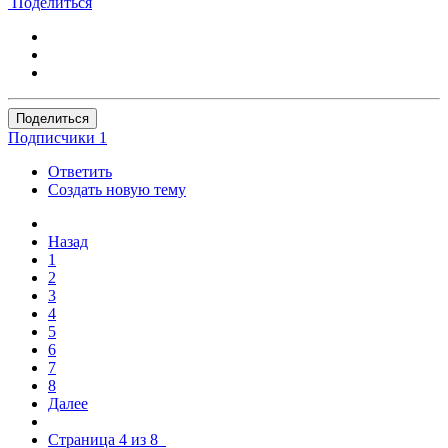
Поделиться
Поделиться
Подписчики
1
Ответить
Создать новую тему
Назад
1
2
3
4
5
6
7
8
Далее
Страница 4 из 8