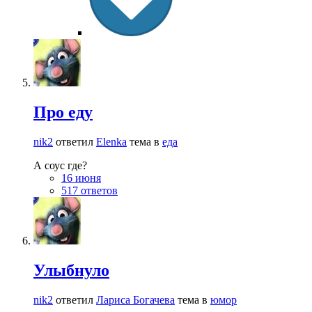
Про еду
nik2
ответил
Elenka
тема в
еда
А соус где?
16 июня
517 ответов
Улыбнуло
nik2
ответил
Лариса Богачева
тема в
юмор