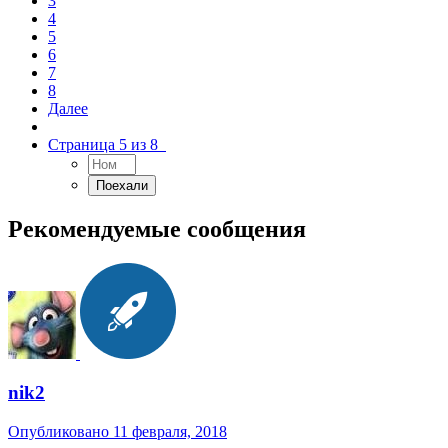
3
4
5
6
7
8
Далее
Страница 5 из 8
Рекомендуемые сообщения
nik2
Опубликовано
11 февраля, 2018