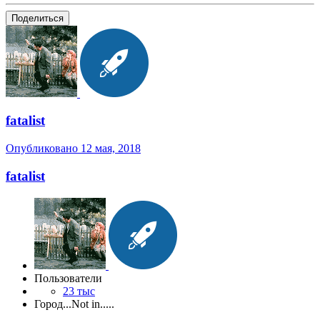
Поделиться
fatalist
Опубликовано
12 мая, 2018
fatalist
Пользователи
23 тыс
Город
...Not in.....