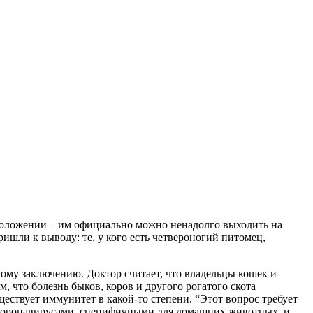
 положении – им официально можно ненадолго выходить на
ришли к выводу: те, у кого есть четвероногий питомец,
ному заключению. Доктор считает, что владельцы кошек и
, что болезнь быков, коров и другого рогатого скота
ществует иммунитет в какой-то степени. “Этот вопрос требует
 с коронавирусами, специфичными для домашних животных, и