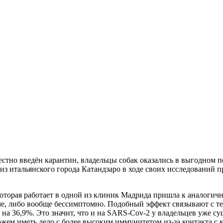
местно введён карантин, владельцы собак оказались в выгодном
из итальянского города Катандзаро в ходе своих исследований п
 которая работает в одной из клиник Мадрида пришла к аналогич
ме, либо вообще бессимптомно. Подобный эффект связывают с тем
 на 36,9%. Это значит, что и на SARS-Cov-2 у владельцев уже су
можем иметь дело с более высоким иммунитетом из-за контакта