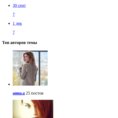
30 сент
7
1 дек
7
Топ авторов темы
анна.a
25 постов