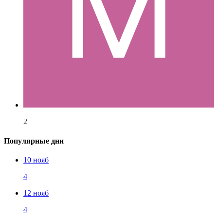
2
Популярные дни
10 нояб
4
12 нояб
4