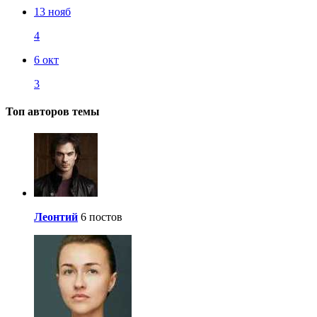
13 нояб
4
6 окт
3
Топ авторов темы
Леонтий
6 постов