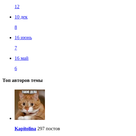
12
10 дек
8
16 июнь
7
16 май
6
Топ авторов темы
Kapitolina
297 постов