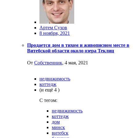
Артем Сухов
8 ноября, 2021
Продается дом в тихом и живописном месте в
Витебской области около озера Теклиц
От
Собственник
,
4 мая, 2021
недвижимость
коттедж
(и ещё 4 )
C тегом:
недвижимость
коттедж
дом
минск
витебск