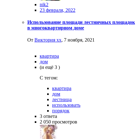
nik2
23 февраля, 2022
Использование площади лестничных площадок
в многоквартирном доме
От
Виктория хх
,
7 ноября, 2021
квартира
дом
(и ещё 3 )
C тегом:
квартира
дом
лестница
использовать
порядок
3
ответа
2 050
просмотров