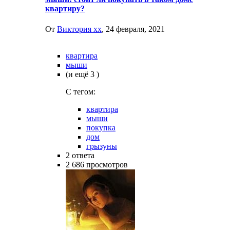
квартиру?
От
Виктория хх
,
24 февраля, 2021
квартира
мыши
(и ещё 3 )
C тегом:
квартира
мыши
покупка
дом
грызуны
2
ответа
2 686
просмотров