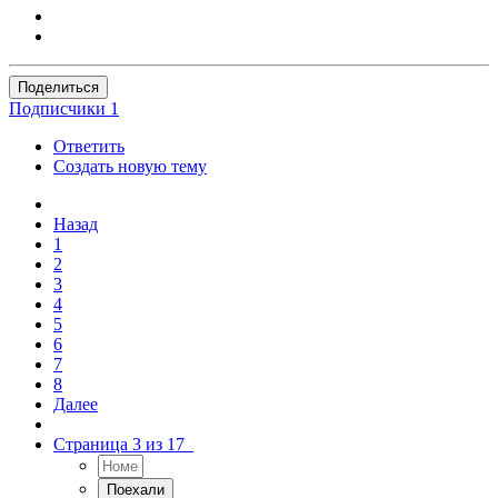
Поделиться
Подписчики
1
Ответить
Создать новую тему
Назад
1
2
3
4
5
6
7
8
Далее
Страница 3 из 17