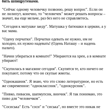
бить шпицрутенами.
"Сейчас одному человечку позвоню, решу вопрос". Если он
не лилипут, конечно, то "человечек" может решать вопросы –
значит, вы еще мельче, раз без него не справляетесь.
"Сегодня к матушке заеду". Матушка у батюшки в церкви, а у
вас мама.
"Одену перчатки". Перчатки одевать не нужно, им не
холодно, их нужно надевать! (Одень Наташу – и надень
пальто).
"Начни убираться в комнате!" Убираются на хрен, а в комнате
убирают!
"Скупилась в магазине сегодня". Скупятся те, кто ничего не
покупают, потому что он скупые жмоты.
"Однокашник". Я знаю, что это слово литературное, но есть
же современное: "одноклассник", "однокурсник".
"Пивко, пивасик, шапмупсик, винчик". Я так понимаю, это
пиво для "человечков".
"Сосиська" Есть "соси" и "сиська", но вместе это никак не