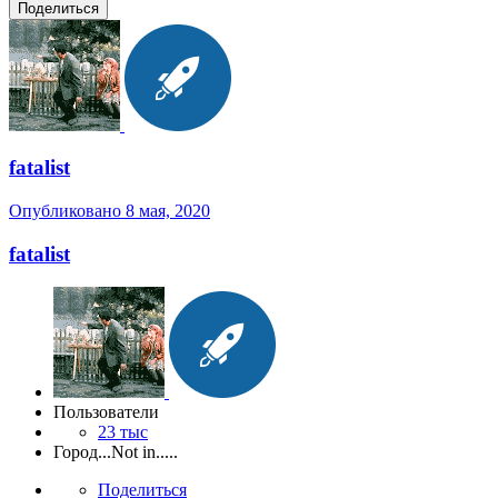
Поделиться
fatalist
Опубликовано
8 мая, 2020
fatalist
Пользователи
23 тыс
Город
...Not in.....
Поделиться