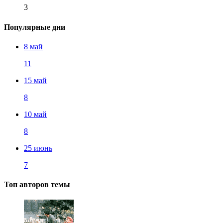
3
Популярные дни
8 май
11
15 май
8
10 май
8
25 июнь
7
Топ авторов темы