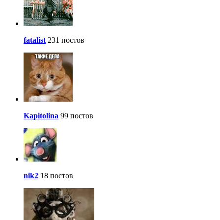
fatalist
231 постов
Kapitolina
99 постов
nik2
18 постов