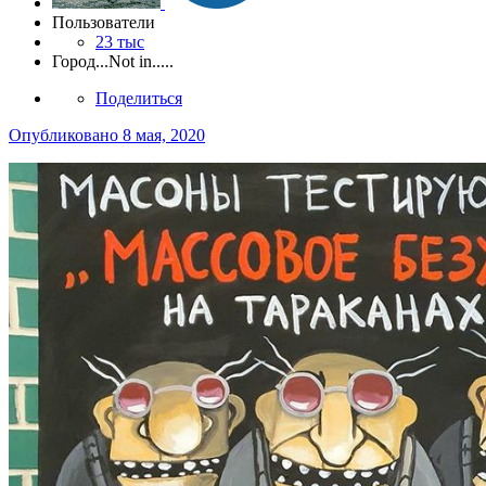
Пользователи
23 тыс
Город
...Not in.....
Поделиться
Опубликовано
8 мая, 2020