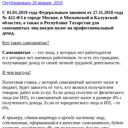
Опубликовано
20 января, 2019
С 01.01.2019 года Федеральным законом от 27.11.2018 года
№ 422-ФЗ в городе Москве, в Московской и Калужской
областях, а также в Республике Татарстан для
самозанятых лиц введен налог на профессиональный
доход.
Кто такие самозанятые?
Самозанятые
— это лица, у которых нет работодателя
и у которых нет наемных работников, то есть это граждане,
получающие доход от своей личной трудовой деятельности.
В чем выгода?
Налоговая ставка, с которой самозанятый заплатит налог в
бюджет, будет зависеть от того, кто являлся получателем
товаров, работ или услуг. Если доход получен от физического
лица (не ИП), то самозанятый заплатит налог в размере 4% с
полученного дохода. Если от юридического лица и ИП, - то
6%.
К примеру, сдавая квартиру в аренду частному лицу,
собственник, оформившийся в качестве самозанятого, будет
платить государству 4% от полученного дохода, что