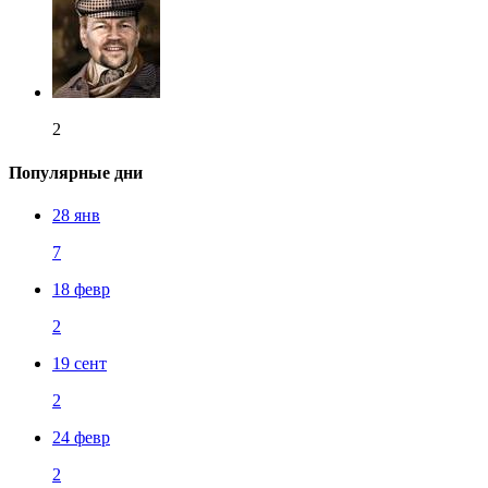
2
Популярные дни
28 янв
7
18 февр
2
19 сент
2
24 февр
2