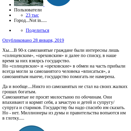
Пользователи
23 тыс
Город
...Not in.....
Поделиться
Опубликовано
28 января, 2019
Хы....В 90-х самозанятые граждане были интересны лишь
«солнцевским», «ореховским» и далее по списку, в наше
время за них взялрсь государство.
Но «солнцевские» и «ореховские» в обмен на часть прибыли
всегда могли за самозанятого человека «вписаться», а
самозанятым нынче, государство помогать не намерена.
Да и вообще....Никто из самозанятых не стал на своих жалких
грошах богатым.
Самозанятые не просят милостыню по обочинам. Они
впахивают и кормят себя, а зачастую и детей и супругу/
супруга и стариков. Государству бы надо спасибо им сказать.
Но - нет. Миллионеры из думы и правительства вопьются им
в глотку.....