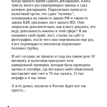
Когда пришло время сдавать декларацию, я весь
трясся, много раз перепроверил законы и сдал
нулевую декларацию. Параллельно написал в
налоговый орган, что сдаю "нулевку",
основываясь на таком-то законе РФ и таком-то
законе КБР, приложил лист записи ИП. Они
запросили дополнительно, как я могу доказать, что
веду деятельность именно в этой сфере? Я им
направил свой прайс лист, ссылку на сайт и
фотографии, после чего они перезвонили еще раз,
я все подтвердил и инспектор недовольно
положил трубку.
И вот сегодня, не прошло и года (на самом деле 10
месяцев), и налоговая присылает итог
камеральной проверки, которая была проведена
заочно в сентябре, где без каких-либо объяснений
выставляет мне счет в 70 тыс налога, 15 тыс
штрафа и 4 тыс пени.
А я-то думал, неужели в России будет все так
просто...