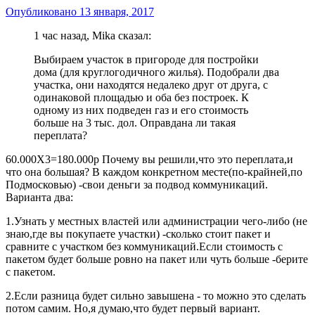
Опубликовано
13 января, 2017
1 час назад, Mika сказал:
Выбираем участок в пригороде для постройки
дома (для круглогодичного жилья). Подобрали два
участка, они находятся недалеко друг от друга, с
одинаковой площадью и оба без построек. К
одному из них подведен газ и его стоимость
больше на 3 тыс. дол. Оправдана ли такая
переплата?
60.000Х3=180.000р Почему вы решили,что это переплата,и
что она большая? В каждом конкретном месте(по-крайней,по
Подмосковью) -свои деньги за подвод коммуникаций.
Варианта два:
1.Узнать у местных властей или администрации чего-либо (не
знаю,где вы покупаете участки) -сколько стоит пакет и
сравните с участком без коммуникаций.Если стоимость с
пакетом будет больше ровно на пакет или чуть больше -берите
с пакетом.
2.Если разница будет сильно завышена - то можно это сделать
потом самим. Но,я думаю,что будет первый вариант.