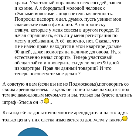
кража. Участковый опрашивал всех соседей, зашел
и ко мне. А я бородатый молодой человек с
тёмными волосами - подозрительная личность.
Попросил паспорт, я дал, думаю, пусть увидит мои
славянские имя и фамилию. А он прописку
глянул, которые у меня совсем в другом городе. И
начал спрашивать, есть ли у меня регистрация по
месту пребывания. А её, конечно, нет. Сказал, что
я не имею права находится в этой квартире дольше
90 дней, даже несмотря на наличие договора. Ну, я
естественно начал спорить. Теперь участковый
обещал зайти и проверить, съеду ли через 90 дней
из квартиры. Прав ли данный товарищ? И что
теперь посоветуете мне делать?
А советую я вам (если вы не из Подмосковья),поговорить со
своим арендодателем. Так,как он точно также находится под
тем же дамокловым мечом,что и вы. только вы будете платить
штраф -5тыс,а он -7
..
Кстати,сейчас достаточно многие арендодатели на это идут.
только цена у них слегка изменяется за доп.услугу такую