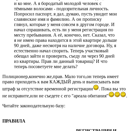
и ко мне. А я бородатый молодой человек с
тёмными волосами - подозрительная личность.
Попросил паспорт, я дал, думаю, пусть увидит мои
славянские имя и фамилию. А он прописку
глянул, которые у меня совсем в другом городе. И
начал спрашивать, есть ли у меня регистрация по
месту пребывания. А её, конечно, нет. Сказал, что
я не имею права находится в этой квартире дольше
90 дней, даже несмотря на наличие договора. Ну, я
естественно начал спорить. Теперь участковый
обещал зайти и проверить, съеду ли через 90 дней
из квартиры. Прав ли данный товарищ? И что
теперь посоветуете мне делать?
Полиционер,конечно же,прав. Мало того,он теперь имеет
право приходить к вам КАЖДЫЙ день и выписывать вам
штраф за отсутствие временной регистрации
. Пока вы это
не исправите,или не съедете с его "ареала обитания"
.
Читайте законодательную базу:
ПРАВИЛА
РЕГИСТРАЦИИ И