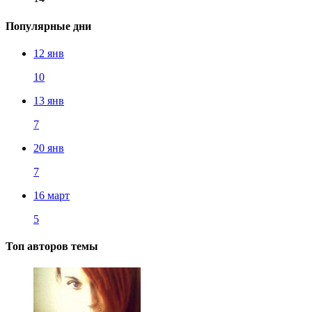
Популярные дни
12 янв
10
13 янв
7
20 янв
7
16 март
5
Топ авторов темы