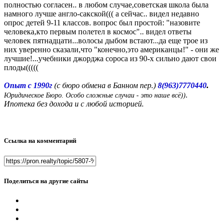
полностью согласен.. в любом случае,советская школа была
намного лучше англо-сакской((( а сейчас.. видел недавно
опрос детей 9-11 классов. вопрос был простой: "назовите
человека,кто первым полетел в космос".. видел ответы
человек пятнадцати...волосы дыбом встают...да еще трое из
них уверенно сказали,что "конечно,это американцы!" - они же
лучшие!...учебники джорджа сороса из 90-х сильно дают свои
плоды(((((
.
Опыт с 1990г
(с бюро обмена в Банном пер.)
8(963)7770440
.
Юридическое Бюро. Особо сложные случаи - это наше всё))
Ипотека без дохода и с любой историей.
Ссылка на комментарий
Поделиться на другие сайты