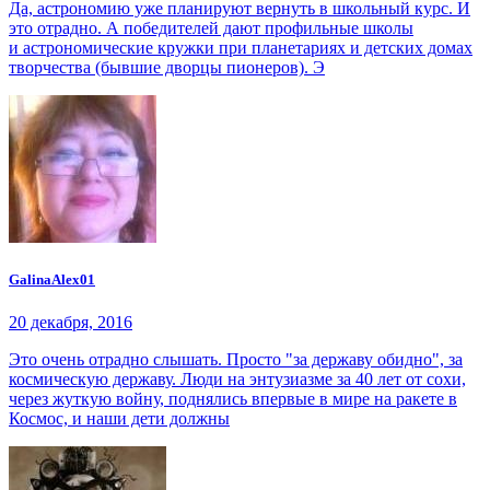
Да, астрономию уже планируют вернуть в школьный курс. И
это отрадно. А победителей дают профильные школы
и астрономические кружки при планетариях и детских домах
творчества (бывшие дворцы пионеров). Э
GalinaAlex01
20 декабря, 2016
Это очень отрадно слышать. Просто "за державу обидно", за
космическую державу. Люди на энтузиазме за 40 лет от сохи,
через жуткую войну, поднялись впервые в мире на ракете в
Космос, и наши дети должны