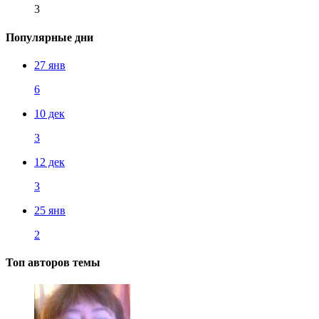
3
Популярные дни
27 янв
6
10 дек
3
12 дек
3
25 янв
2
Топ авторов темы