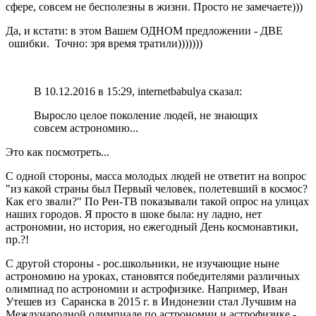
сфере, совсем не бесполезны в жизни. Просто не замечаете)))
Да, и кстати: в этом Вашем ОДНОМ предложении - ДВЕ
ошибки. Точно: зря время тратили)))))))
В 10.12.2016 в 15:29, internetbabulya сказал:
Выросло целое поколение людей, не знающих
совсем астрономию...
Это как посмотреть...
С одной стороны, масса молодых людей не ответит на вопрос
"из какой страны был Первый человек, полетевший в космос?
Как его звали?" По Рен-ТВ показывали такой опрос на улицах
наших городов. Я просто в шоке была: ну ладно, нет
астрономии, но история, но ежегодный День космонавтики,
пр.?!
С другой стороны - рос.школьники, не изучающие ныне
астрономию на уроках, становятся победителями различных
олимпиад по астрономии и астрофизике. Например, Иван
Утешев из Саранска в 2015 г. в Индонезии стал Лучшим на
Международной олимпиаде по астрономии и астрофизике -