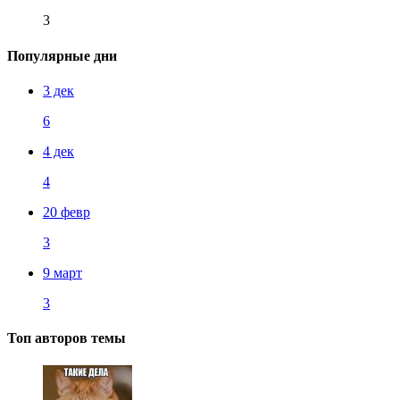
3
Популярные дни
3 дек
6
4 дек
4
20 февр
3
9 март
3
Топ авторов темы