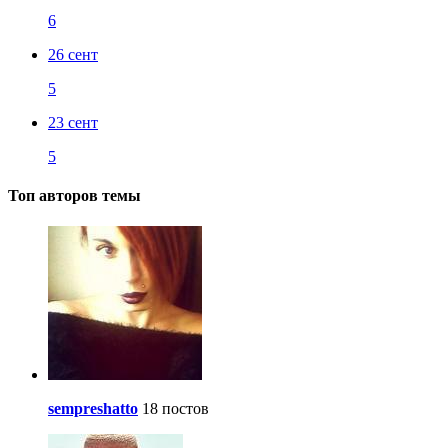
6
26 сент
5
23 сент
5
Топ авторов темы
sempreshatto
18 постов