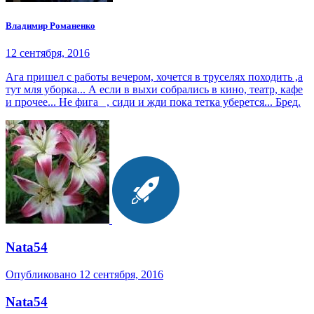
Владимир Романенко
12 сентября, 2016
Ага пришел с работы вечером, хочется в труселях походить ,а
тут мля уборка... А если в выхи собрались в кино, театр, кафе
и прочее... Не фига , сиди и жди пока тетка уберется... Бред.
Nata54
Опубликовано
12 сентября, 2016
Nata54