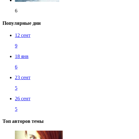
6
Популярные дни
12 сент
9
18 янв
6
23 сент
5
26 сент
5
Топ авторов темы