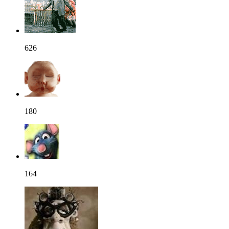
626
180
164