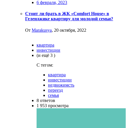
6 февраля, 2023
Стоит ли брать в ЖК «Comfort House» в
Геленджике квартиру для молодой семьи?
От
Marakusya
,
20 октября, 2022
квартира
инвестиции
(и ещё 3 )
C тегом:
квартира
инвестиции
недвижимсть
переезд
семья
8
ответов
1 953
просмотра