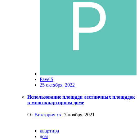
PavelS
25 октября, 2022
Использование площади лестничных площадок
в многоквартирном доме
От
Виктория хх
,
7 ноября, 2021
квартира
дом