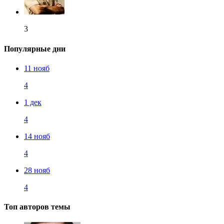
3
Популярные дни
11 нояб
4
1 дек
4
14 нояб
4
28 нояб
4
Топ авторов темы