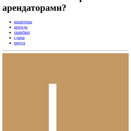
арендаторами?
квартира
аренда
ошибки
сдача
рента