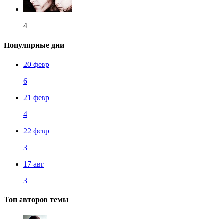
4
Популярные дни
20 февр
6
21 февр
4
22 февр
3
17 авг
3
Топ авторов темы