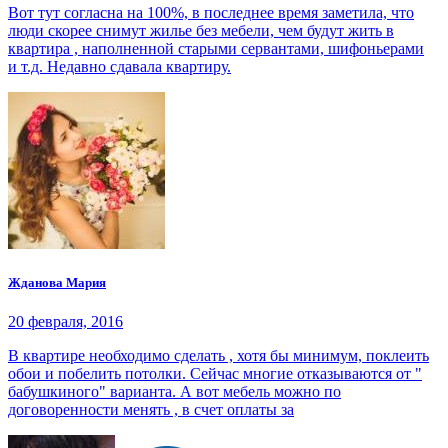
Вот тут согласна на 100%, в последнее время заметила, что
люди скорее снимут жилье без мебели, чем будут жить в
квартира , наполненной старыми сервантами, шифоньерами
и т.д. Недавно сдавала квартиру.
Жданова Мария
20 февраля, 2016
В квартире необходимо сделать , хотя бы минимум, поклеить
обои и побелить потолки. Сейчас многие отказываются от "
бабушкиного" варианта. А вот мебель можно по
договоренности менять , в счет оплаты за