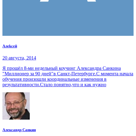
Алеkсей
20 августа, 2014
Я прошёл 8-ми недельный коучинг Александра Санкина
"Миллионер за 90 дней"в Санкт-Петербурге.С момента начала
обучения произошли координальные изменения в
результативности.Стало понятно,что и как нужно
Александр Санкин