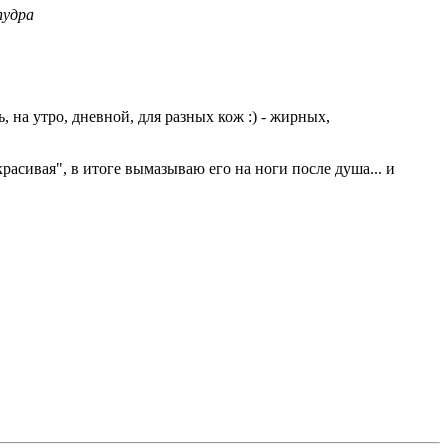
пудра
, на утро, дневной, для разных кож :) - жирных,
расивая", в итоге вымазываю его на ноги после душа... и