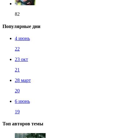
82
Популярные дни
4 июнь
22
23 окт
21
28 март
20
6 июнь
19
Топ авторов темы