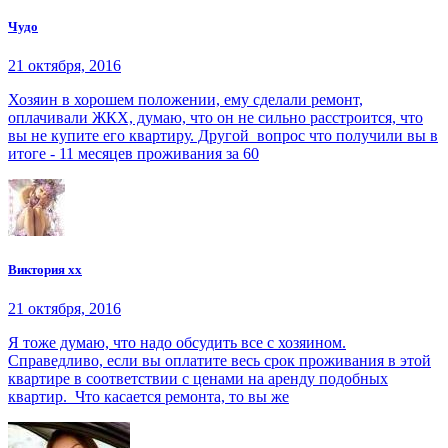
Чудо
21 октября, 2016
Хозяин в хорошем положении, ему сделали ремонт,
оплачивали ЖКХ, думаю, что он не сильно расстроится, что
вы не купите его квартиру. Другой вопрос что получили вы в
итоге - 11 месяцев проживания за 60
Виктория хх
21 октября, 2016
Я тоже думаю, что надо обсудить все с хозяином.
Справедливо, если вы оплатите весь срок проживания в этой
квартире в соответствии с ценами на аренду подобных
квартир. Что касается ремонта, то вы же