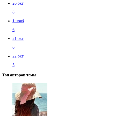
26 окт
8
1 нояб
6
21 окт
6
22 окт
5
Топ авторов темы