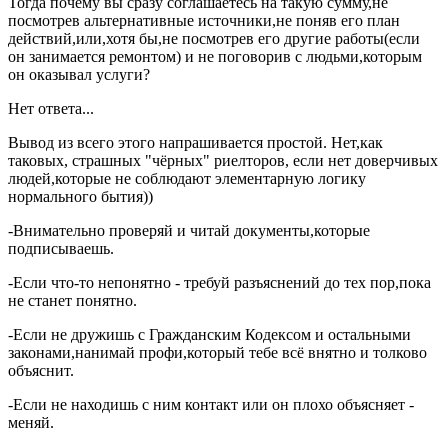
Тогда почему вы сразу соглашаетесь на такую сумму,не
посмотрев альтернативные источники,не поняв его план
действий,или,хотя бы,не посмотрев его другие работы(если
он занимается ремонтом) и не поговорив с людьми,которым
он оказывал услуги?
Нет ответа...
Вывод из всего этого напрашивается простой. Нет,как
таковых, страшных "чёрных" риелторов, если нет доверчивых
людей,которые не соблюдают элементарную логику
нормального бытия))
-Внимательно проверяй и читай документы,которые
подписываешь.
-Если что-то непонятно - требуй разъяснений до тех пор,пока
не станет понятно.
-Если не дружишь с Гражданским Кодексом и остальными
законами,нанимай профи,который тебе всё внятно и толково
объяснит.
-Если не находишь с ним контакт или он плохо объясняет -
меняй.