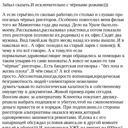
Забыл сказать.И исключительно с чёрными рожами)))
А если серьёзно,то сколько работаю,то столько и слушаю про
поганых чёрных риелторов..Особенно повеселил меня фильм
того же Мамонтова года два назад. Дело на Урале было,по-
моему..Рассказывал,рассказывал ужастики,а потом показали
этих риелторов (изловили их,родимых) и их офис.Сидят два
мужика. Вид такой,как будто месяц назад из-зоны вышли..И в
наколках все.. А офис походил на старый ларек с пивом)). К
чему я это всё говорю. А к тому,что если
нормальные,здравомыслящие люди обращались за помощью к
таким упырям-то сами виноваты.А вовсе не какие-то там
"чёрные" риелторы...Есть бандитская поговорка - "без лоха и
жизнь плоха"..В чём смысл? А всё очень
просто..Абсолютная,иногда,просто вопиющая,юридическая
безграмотность людей+элементарное нежелание
думать+какая-то патологическая халатность к собственному
имуществу и документам..Живой пример-прям сегодня.
Вносим аванс за альтернативу. Клиентка покупает двушку-
решила выбрать подешевле и убитую,чтоб на сэкономленные
деньги привести ее в порядок. При подписании,со стороны
риелторов альтернативы оказался мужик,который
одновременно занимается ремонтами. И,пока я с его
напарницей обсуждал условия аванса,он в другой комнате
взял её в оборот))) И договорился УЖЕ на ремонт на 600тыс!