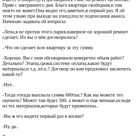
Прям с завтрашнего дня. Благо квартира свободная,и там
никто не живет.Она видит его,заметьте,в первый раз. Я об
этом узнаю при выходе на улицу,после подписания аванса.
Начинаю задавать ей вопросы:
-Лена,я не против этого парня,наверное он хороший ремонт
сделает. Но вы о чём договорились?
- Что он сделает всю квартиру за эту сумму.
-Хорошо. Вы с ним обговаривали конкретно объем работ?
Детально? Этапы,сроки,систему оплаты,какие будут
материалы,и т.д. ит.п.? Договор он вам предложил заключить
какой-то?
-Нет..
-Тогда откуда выплыла сумма 600тыс? Как вы можете это
оценить? Может там будет 500, а может и еще меньше,исходя
из тех материалов,которые будут применены..
-Вы ж его видите первый раз в жизни?
-Ну да..