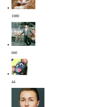
1080
660
44