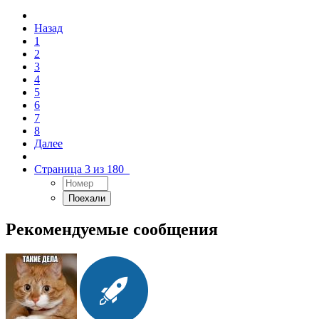
Назад
1
2
3
4
5
6
7
8
Далее
Страница 3 из 180
Рекомендуемые сообщения