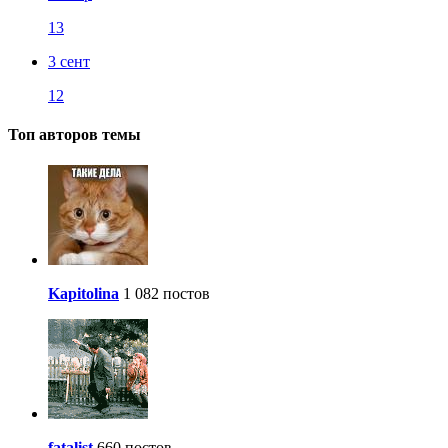
13
3 сент
12
Топ авторов темы
Kapitolina
1 082 постов
fatalist
660 постов