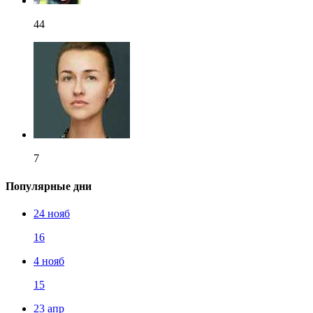
44
7
Популярные дни
24 нояб
16
4 нояб
15
23 апр