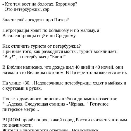
- Кто там воет на болотах, Бэрримор?
- Это петербуржцы, сэр
Знаете ещё анекдоты про Питер?
Петроградцы ходят по-большому и по-малому, а
Василеостровцы ещё и по Среднему
Как отличить туриста от петербуржца?
При виде того, как разводятся мосты, турист восклицает:
"Вау!" , а петербуржец: "Блин!"
В Библии написано, что дождь шел 40 дней и 40 ночей, они
назвали это Великим потопом. В Питере это называется лето.
На улице +30... Недоверчивые петербуржцы ходят в майках и
с куртками в руках.
После задумчивого шипения плёнки динамик возвестил:
"...Адская. Следующая станция - Чёрная..." Готичное
питерское метро...
ВЦИОМ провёл опрос, какой город России считается вторым
по значимости.
Жители Новосибирска ответили - Новосибирск.