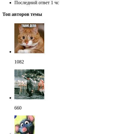
Последний ответ
1 чс
Топ авторов темы
1082
660