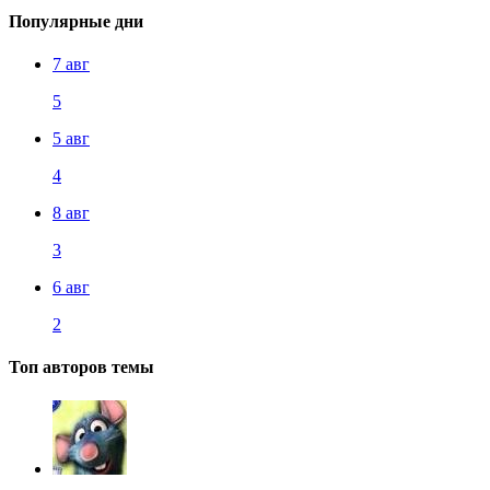
Популярные дни
7 авг
5
5 авг
4
8 авг
3
6 авг
2
Топ авторов темы