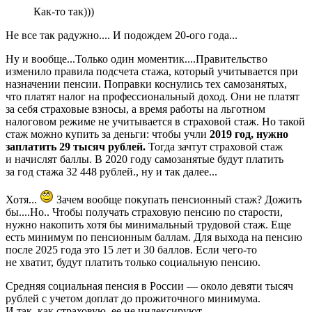
Как-то так)))
Не все так радужно.... И подождем 20-ого года...
Ну и вообще...Только один моментик....Правительство
изменило правила подсчета стажа, который учитывается при
назначении пенсии. Поправки коснулись тех самозанятых,
что платят налог на профессиональный доход. Они не платят
за себя страховые взносы, а время работы на льготном
налоговом режиме не учитывается в страховой стаж. Но такой
стаж можно купить за деньги: чтобы учли
2019 год, нужно
заплатить 29 тысяч рублей.
Тогда зачтут страховой стаж
и начислят баллы. В 2020 году самозанятые будут платить
за год стажа 32 448 рублей., ну и так далее...
Хотя...
Зачем вообще покупать пенсионный стаж? Дожить
бы....Но.. Чтобы получать страховую пенсию по старости,
нужно накопить хотя бы минимальный трудовой стаж. Еще
есть минимум по пенсионным баллам. Для выхода на пенсию
после 2025 года это 15 лет и 30 баллов. Если чего-то
не хватит, будут платить только социальную пенсию.
Средняя социальная пенсия в России — около девяти тысяч
рублей с учетом доплат до прожиточного минимума.
И так, как страховую, ее не индексируют.