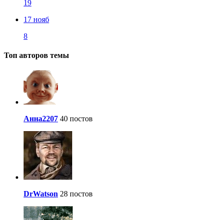
19
17 нояб
8
Топ авторов темы
Анна2207
40 постов
DrWatson
28 постов