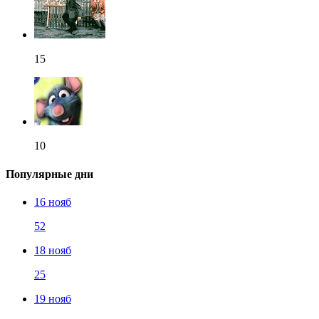
15
10
Популярные дни
16 нояб
52
18 нояб
25
19 нояб