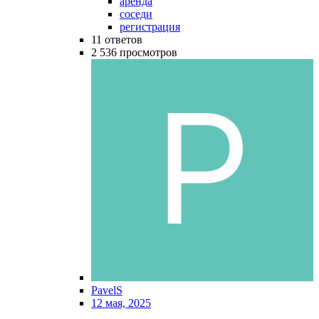
аренда
соседи
регистрация
11
ответов
2 536
просмотров
PavelS
12 мая, 2025