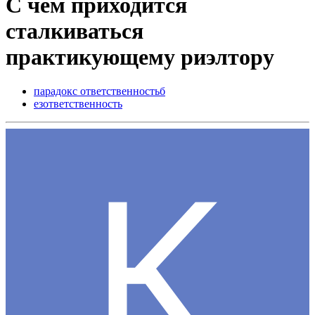
С чем приходится
сталкиваться
практикующему риэлтору
парадокс ответственностьб
езответственность