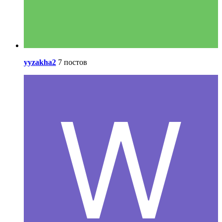
yyzakha2
7 постов