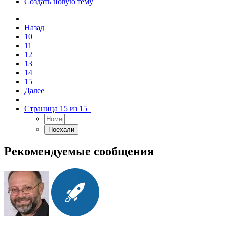
Создать новую тему
Назад
10
11
12
13
14
15
Далее
Страница 15 из 15
Рекомендуемые сообщения