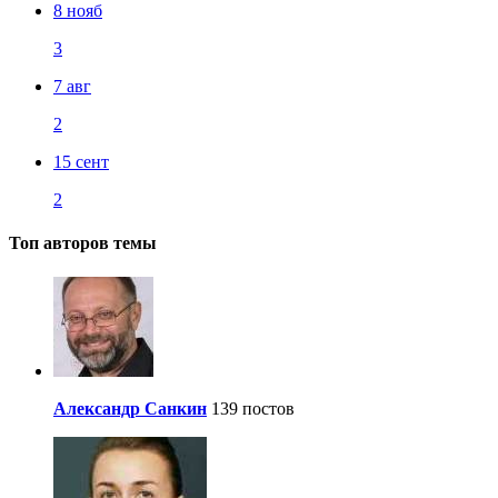
8 нояб
3
7 авг
2
15 сент
2
Топ авторов темы
Александр Санкин
139 постов