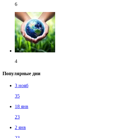
6
4
Популярные дни
3 нояб
35
18 янв
23
2 янв
23