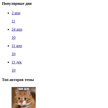
Популярные дни
2 апр
11
24 апр
10
11 апр
10
11 дек
10
Топ авторов темы