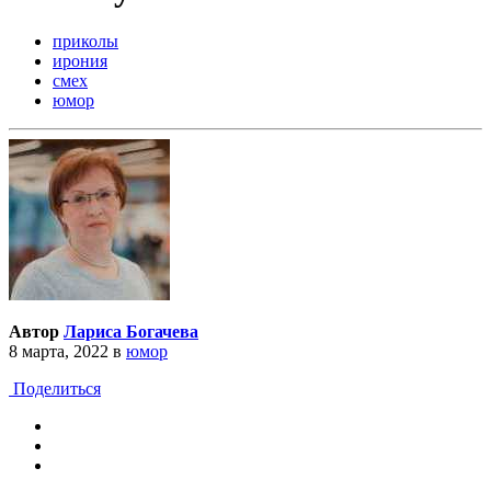
приколы
ирония
смех
юмор
Автор
Лариса Богачева
8 марта, 2022
в
юмор
Поделиться