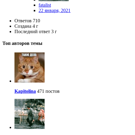
fatalist
22 января, 2021
Ответов
710
Создана
4 г
Последний ответ
3 г
Топ авторов темы
Kapitolina
471 постов