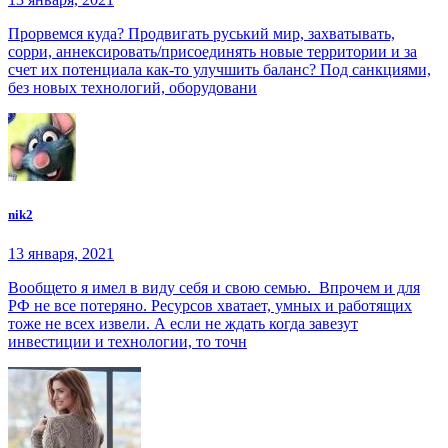
Прорвемся куда? Продвигать руський мир, захватывать,
сорри, аннексировать/присоединять новые территории и за
счет их потенциала как-то улучшить баланс? Под санкциями,
без новых технологий, оборудовани
nik2
13 января, 2021
Вообщето я имел в виду себя и свою семью. Впрочем и для
РФ не все потеряно. Ресурсов хватает, умных и работящих
тоже не всех извели. А если не ждать когда завезут
инвестиции и технологии, то точн