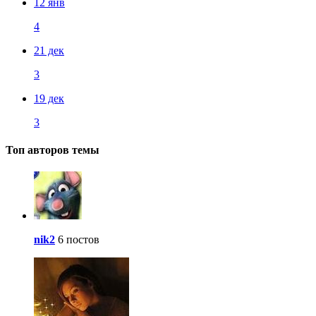
12 янв
4
21 дек
3
19 дек
3
Топ авторов темы
nik2
6 постов