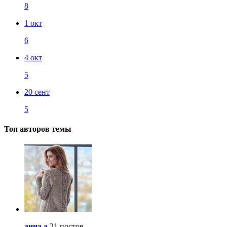
8
1 окт
6
4 окт
5
20 сент
5
Топ авторов темы
анна.a
21 постов