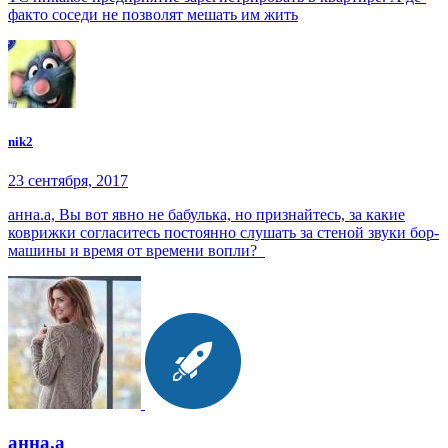
факто соседи не позволят мешать им жить
nik2
23 сентября, 2017
анна.a, Вы вот явно не бабулька, но признайтесь, за какие
коврижки согласитесь постоянно слушать за стеной звуки бор-
машины и время от времени вопли?
анна.a