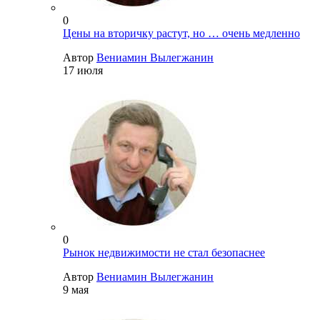
0
Цены на вторичку растут, но … очень медленно
Автор
Вениамин Вылегжанин
17 июля
0
Рынок недвижимости не стал безопаснее
Автор
Вениамин Вылегжанин
9 мая