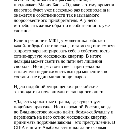
продолжает Мария Баст. - Однако к этому времени
квартира будет уже несколько раз перепродана и
окажется в собственности так называемого
добросовестного приобретателя. А у него
истребовать жилье обратно в собственность уже
сложно».
Если в регионе в МФЦ у мошенника работает
какой-нибудь брат или сват, то за месяц они смогут
запросто зарегистрировать себе в собственность
сотню-другую московских квартир. В итоге
дельцам может светить до пяти лет лишения
свободы. Но игра стоит свеч - при ценах на
столичную недвижимость выгода мошенников
составит не один миллион долларов.
Идею подобной «упрощенки» российские
законодатели почерпнули из западного опыта.
«Да, есть крохотные страны, где существует
подобная практика. Но в огромной России, когда
во Владивостоке можно найти бомжа-забулдыгу и
переписать на него сотню московских квартир,
принимать подобные законы - это преступление. В
США в штате Алабама вам никогда не оформят