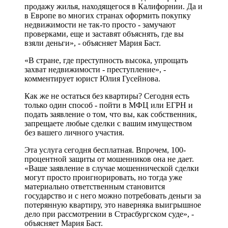
продажу жилья, находящегося в Калифорнии. Да и
в Европе во многих странах оформить покупку
недвижимости не так-то просто - замучают
проверками, еще и заставят объяснять, где вы
взяли деньги», - объясняет Мария Баст.
«В стране, где преступность высока, упрощать
захват недвижимости - преступление», -
комментирует юрист Юлия Гусейнова.
Как же не остаться без квартиры? Сегодня есть
только один способ - пойти в МФЦ или ЕГРН и
подать заявление о том, что вы, как собственник,
запрещаете любые сделки с вашим имуществом
без вашего личного участия.
Эта услуга сегодня бесплатная. Впрочем, 100-
процентной защиты от мошенников она не дает.
«Ваше заявление в случае мошеннической сделки
могут просто проигнорировать, но тогда уже
материально ответственным становится
государство и с него можно потребовать деньги за
потерянную квартиру, это наверняка выигрышное
дело при рассмотрении в Страсбургском суде», -
объясняет Мария Баст.