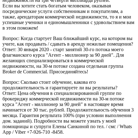
недвижимости на три четверти миллиарда рублей.
Если вы хотите стать богатым человеком, оказывая
посреднические услуги собственникам и покупателям, а
также, арендаторам коммерческой недвижимости, то я и мои
успешные ученики и единомышленники с удовольствием вам
в этом поможем!
Вопрос: Когда стартует Ваш ближайший курс, на котором вы
учите, как продавать / сдавать в аренду нежилые помещения?
Ответ: 30 января 2020 - старт занятий 30-го потока моего
флагманского курса "Агент - миллионер за 90 дней". Для
желающих специализироваться в коммерческой
недвижимости, на 30-м потоке создана отдельная группа
Broker de Commercial. Присоединяйтесь!
Вопрос: Сколько стоит обучение, какова его
продолжительность и гарантируете ли вы результаты?
Ответ: Цена обучения в специализированной группе по
брокериджу коммерческой недвижимости на 30-м потоке
курса "Агент - миллионер за 90 дней" в настоящее время
начинается от 30 тыс. рублей. Продолжительность обучения 3
месяца. Гарантия результата 100% (при условии выполнения
дом. заданий). Подробности вы можете узнать у моей
помощницы и супруги Елены Санкиной по тел. / смс / Whats
App / Viber +7-926-710 -8458.