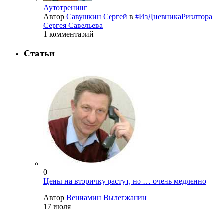
Аутотренинг
Автор
Савушкин Сергей
в
#ИзДневникаРиэлтора
Сергея Савельева
1 комментарий
Статьи
0
Цены на вторичку растут, но … очень медленно
Автор
Вениамин Вылегжанин
17 июля