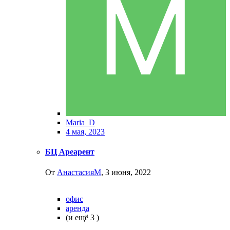
Maria_D
4 мая, 2023
БЦ Ареарент
От
АнастасияМ
,
3 июня, 2022
офис
аренда
(и ещё 3 )