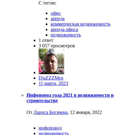
C тегом:
офис
аренда
коммерческая недвижимость
аренда офиса
недвижимость
1
ответ
3 057
просмотров
DjaZZZMen
11 марта, 2023
Инфоповод года 2021 в недвижимости и
строительстве
От
Лариса Богачева
,
12 января, 2022
инфоповод
недвижимость