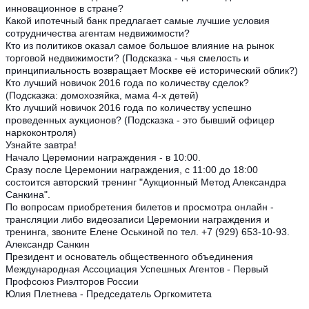
инновационное в стране?
Какой ипотечный банк предлагает самые лучшие условия
сотрудничества агентам недвижимости?
Кто из политиков оказал самое большое влияние на рынок
торговой недвижимости? (Подсказка - чья смелость и
принципиальность возвращает Москве её исторический облик?)
Кто лучший новичок 2016 года по количеству сделок?
(Подсказка: домохозяйка, мама 4-х детей)
Кто лучший новичок 2016 года по количеству успешно
проведенных аукционов? (Подсказка - это бывший офицер
наркоконтроля)
Узнайте завтра!
Начало Церемонии награждения - в 10:00.
Сразу после Церемонии награждения, с 11:00 до 18:00
состоится авторский тренинг "Аукционный Метод Александра
Санкина".
По вопросам приобретения билетов и просмотра онлайн -
трансляции либо видеозаписи Церемонии награждения и
тренинга, звоните Елене Оськиной по тел. +7 (929) 653-10-93.
Александр Санкин
Президент и основатель общественного объединения
Международная Ассоциация Успешных Агентов - Первый
Профсоюз Риэлторов России
Юлия Плетнева - Председатель Оргкомитета