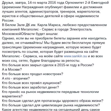
Друзья, завтра, 14-го марта 2016 года Оргкомитет 2-й Ежегодной
Церемонии Награждения опубликует фамилии и достижения
лучших агентов, администраторов, тренеров, маркетологов,
юристов и общественных деятелей в сфере недвижимости
России.
В Белом Зале ДК им. Карла Маркса, любезно предоставленном
компанией Мегаполис - Сервис в городе Электросталь
Московской
Области будет аншлаг.
Однако, если вы не приобрели билеты заранее или находитесь
далеко, не отчаивайтесь! Мы будем вести бесплатную прямую
трансляцию Церемонии награждения, которую можно будет
посмотреть по ссылке, которая будет размещена на сайте
Мегаполис - Сервиса, на моём сайте
www.sankin.su
и во всех
моих соц. сетях, будем благодарны за репосты.
Кто больше всех закрыл сделок в 2015-м году в России?
А в Москве?
Кто больше всех продал новостроек?
А кто - вторички?
Кто больше всех провёл аукционов?
Кто больше всех заработал денег?
Кто принёс на рынок недвижимости передовые технологии
маркетинга?
Кто больше сделал для пропаганды здорового образа жизни?
Кто больше сделал для цивилизации рынка недвижимости?
Какое агентство недвижимости на сегодняшний день самое