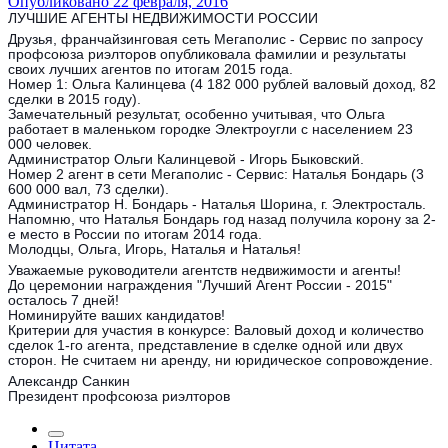
Опубликовано
22 февраля, 2016
ЛУЧШИЕ АГЕНТЫ НЕДВИЖИМОСТИ РОССИИ
Друзья, франчайзинговая сеть Мегаполис - Сервис по запросу
профсоюза риэлторов опубликовала фамилии и результаты
своих лучших агентов по итогам 2015 года.
Номер 1: Ольга Калинцева (4 182 000 рублей валовый доход, 82
сделки в 2015 году).
Замечательный результат, особенно учитывая, что Ольга
работает в маленьком городке Электроугли с населением 23
000 человек.
Администратор Ольги Калинцевой - Игорь Быковский.
Номер 2 агент в сети Мегаполис - Сервис: Наталья Бондарь (3
600 000 вал, 73 сделки).
Администратор Н. Бондарь - Наталья Шорина, г. Электросталь.
Напомню, что Наталья Бондарь год назад получила корону за 2-
е место в России по итогам 2014 года.
Молодцы, Ольга, Игорь, Наталья и Наталья!
Уважаемые руководители агентств недвижимости и агенты!
До церемонии награждения "Лучший Агент России - 2015"
осталось 7 дней!
Номинируйте ваших кандидатов!
Критерии для участия в конкурсе: Валовый доход и количество
сделок 1-го агента, представление в сделке одной или двух
сторон. Не считаем ни аренду, ни юридическое сопровождение.
Александр Санкин
Президент профсоюза риэлторов
Цитата