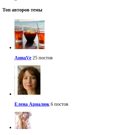
Топ авторов темы
АннаVe
25 постов
Елена Арналюк
6 постов