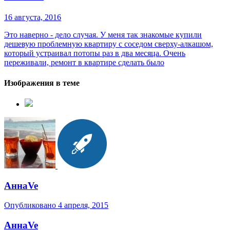
16 августа, 2016
Это наверно - дело случая. У меня так знакомые купили
дешевую проблемную квартиру с соседом сверху-алкашом,
который устраивал потопы раз в два месяца. Очень
переживали, ремонт в квартире сделать было
Изображения в теме
АннаVe
Опубликовано
4 апреля, 2015
АннаVe