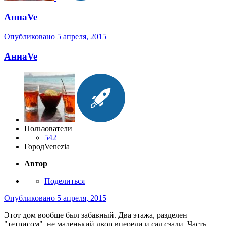
АннаVe
Опубликовано
5 апреля, 2015
АннаVe
Пользователи
542
Город
Venezia
Автор
Поделиться
Опубликовано
5 апреля, 2015
Этот дом вообще был забавный. Два этажа, разделен
"тетрисом", не маленький двор впереди и сад сзади. Часть,