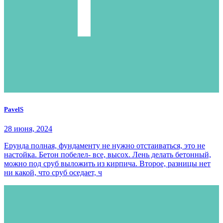
PavelS
28 июня, 2024
Ерунда полная, фундаменту не нужно отстаиваться, это не
настойка. Бетон побелел- все, высох. Лень делать бетонный,
можно под сруб выложить из кирпича. Второе, разницы нет
ни какой, что сруб оседает, ч