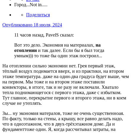
Город
...Not in.....
Поделиться
Опубликовано
18 июля, 2024
11 часов назад, PavelS сказал:
Вот это дело. Экономия на материалах,
на
отоплении
и так далее. Если бы я был тогда
умным))) то тоже бы один этаж построил...
На отоплении сильно экономии нет. Грея первый этаж,
тёплый воздух поднмается вверх, и из практики, на втором
этаже температура. даже на один-два градуса будет выше, чем
на первом. Мы тоже и на втором этаже поставили
конвекторы, в итоге, так и не разу не включали. Хватало
тепла поднимающегося с первого этажа, даже с избытком.
Тут главное, перекрытие первого и второго этажа, ни в коем
случае не утеплять.
Зы... ну экономия матералов, тоже не очень существенноая.
По факту, только на стены, а крышу, все равно делать надо,
что в одноэтажном, что в двух-трёхэтажном доме. Да и
фундаменттоже один. Я, когда рассчитывал затраты, на