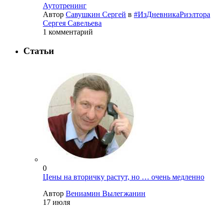
Аутотренинг
Автор
Савушкин Сергей
в
#ИзДневникаРиэлтора
Сергея Савельева
1 комментарий
Статьи
0
Цены на вторичку растут, но … очень медленно
Автор
Вениамин Вылегжанин
17 июля