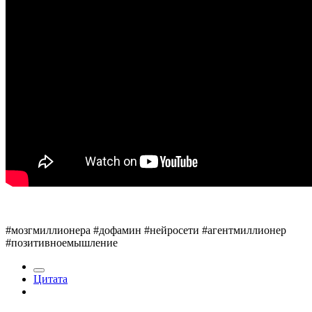
#мозгмиллионера #дофамин #нейросети #агентмиллионер
#позитивноемышление
Цитата